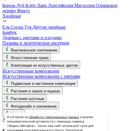
Береза
Дуб
Клён
Лавр
Лонгифолия
Магнолия
Оливковое
дерево
Фикус
Хвойные
Ель
Сосна
Туя
Другие хвойные
Бамбук
Деревья с цветами и плодами
Пальмы и экзотические растения
Вертикальное озеленение
Искусственная трава
Композиции из искусственных цветов
Искусственные композиции
Искусственные композиции с цветами
Подвесные и настенные композиции
Растения в кашпо и ящиках
Растения штучные
Фитодизайн и озеленение
Цветы
Я согласен на
обработку персональных данных
и анализ
Анемон
пользовательской активности с помощью сервиса
«Яндекс.Метрика». Также наш сайт использует куки для
Спасибо за обращение!
улучшения пользовательского опыта. Продолжая