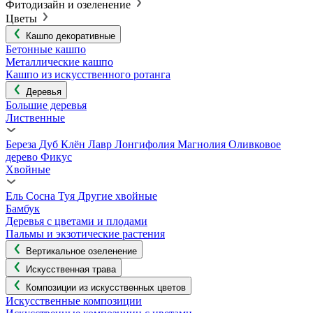
Фитодизайн и озеленение
Цветы
Кашпо декоративные
Бетонные кашпо
Металлические кашпо
Кашпо из искусственного ротанга
Деревья
Большие деревья
Лиственные
Береза
Дуб
Клён
Лавр
Лонгифолия
Магнолия
Оливковое
дерево
Фикус
Хвойные
Ель
Сосна
Туя
Другие хвойные
Бамбук
Деревья с цветами и плодами
Пальмы и экзотические растения
Вертикальное озеленение
Искусственная трава
Композиции из искусственных цветов
Искусственные композиции