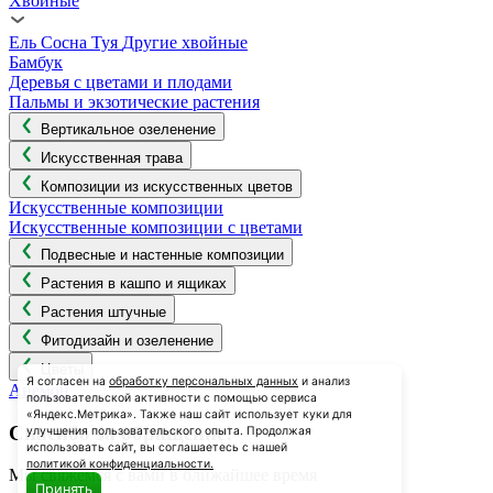
Хвойные
Ель
Сосна
Туя
Другие хвойные
Бамбук
Деревья с цветами и плодами
Пальмы и экзотические растения
Вертикальное озеленение
Искусственная трава
Композиции из искусственных цветов
Искусственные композиции
Искусственные композиции с цветами
Подвесные и настенные композиции
Растения в кашпо и ящиках
Растения штучные
Фитодизайн и озеленение
Цветы
Я согласен на
обработку персональных данных
и анализ
Анемон
пользовательской активности с помощью сервиса
«Яндекс.Метрика». Также наш сайт использует куки для
Спасибо за обращение!
улучшения пользовательского опыта. Продолжая
использовать сайт, вы соглашаетесь с нашей
политикой конфиденциальности.
Мы свяжемся с вами в ближайшее время
Принять