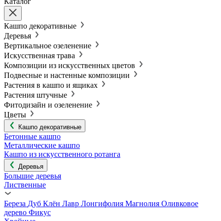
Каталог
Кашпо декоративные
Деревья
Вертикальное озеленение
Искусственная трава
Композиции из искусственных цветов
Подвесные и настенные композиции
Растения в кашпо и ящиках
Растения штучные
Фитодизайн и озеленение
Цветы
Кашпо декоративные
Бетонные кашпо
Металлические кашпо
Кашпо из искусственного ротанга
Деревья
Большие деревья
Лиственные
Береза
Дуб
Клён
Лавр
Лонгифолия
Магнолия
Оливковое
дерево
Фикус