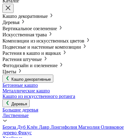
Каталог
Кашпо декоративные
Деревья
Вертикальное озеленение
Искусственная трава
Композиции из искусственных цветов
Подвесные и настенные композиции
Растения в кашпо и ящиках
Растения штучные
Фитодизайн и озеленение
Цветы
Кашпо декоративные
Бетонные кашпо
Металлические кашпо
Кашпо из искусственного ротанга
Деревья
Большие деревья
Лиственные
Береза
Дуб
Клён
Лавр
Лонгифолия
Магнолия
Оливковое
дерево
Фикус