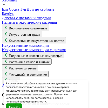
Хвойные
Ель
Сосна
Туя
Другие хвойные
Бамбук
Деревья с цветами и плодами
Пальмы и экзотические растения
Вертикальное озеленение
Искусственная трава
Композиции из искусственных цветов
Искусственные композиции
Искусственные композиции с цветами
Подвесные и настенные композиции
Растения в кашпо и ящиках
Растения штучные
Фитодизайн и озеленение
Цветы
Я согласен на
обработку персональных данных
и анализ
Анемон
пользовательской активности с помощью сервиса
«Яндекс.Метрика». Также наш сайт использует куки для
Спасибо за обращение!
улучшения пользовательского опыта. Продолжая
использовать сайт, вы соглашаетесь с нашей
политикой конфиденциальности.
Мы свяжемся с вами в ближайшее время
Принять