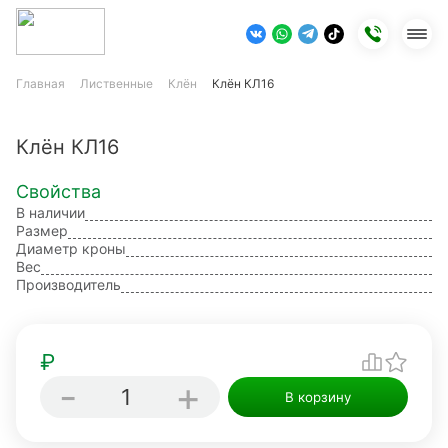
Главная
Лиственные
Клён
Клён КЛ16
Каталог
Сравнение
Избранное
Корзина
Клён КЛ16
Свойства
В наличии
Размер
Диаметр кроны
Вес
Производитель
₽
-
+
1
В корзину