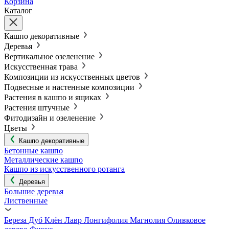
Корзина
Каталог
Кашпо декоративные
Деревья
Вертикальное озеленение
Искусственная трава
Композиции из искусственных цветов
Подвесные и настенные композиции
Растения в кашпо и ящиках
Растения штучные
Фитодизайн и озеленение
Цветы
Кашпо декоративные
Бетонные кашпо
Металлические кашпо
Кашпо из искусственного ротанга
Деревья
Большие деревья
Лиственные
Береза
Дуб
Клён
Лавр
Лонгифолия
Магнолия
Оливковое