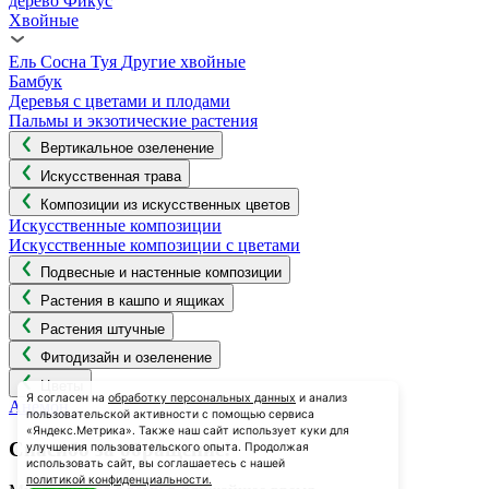
дерево
Фикус
Хвойные
Ель
Сосна
Туя
Другие хвойные
Бамбук
Деревья с цветами и плодами
Пальмы и экзотические растения
Вертикальное озеленение
Искусственная трава
Композиции из искусственных цветов
Искусственные композиции
Искусственные композиции с цветами
Подвесные и настенные композиции
Растения в кашпо и ящиках
Растения штучные
Фитодизайн и озеленение
Цветы
Я согласен на
обработку персональных данных
и анализ
Анемон
пользовательской активности с помощью сервиса
«Яндекс.Метрика». Также наш сайт использует куки для
Спасибо за обращение!
улучшения пользовательского опыта. Продолжая
использовать сайт, вы соглашаетесь с нашей
политикой конфиденциальности.