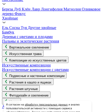
Береза
Дуб
Клён
Лавр
Лонгифолия
Магнолия
Оливковое
дерево
Фикус
Хвойные
Ель
Сосна
Туя
Другие хвойные
Бамбук
Деревья с цветами и плодами
Пальмы и экзотические растения
Вертикальное озеленение
Искусственная трава
Композиции из искусственных цветов
Искусственные композиции
Искусственные композиции с цветами
Подвесные и настенные композиции
Растения в кашпо и ящиках
Растения штучные
Фитодизайн и озеленение
Цветы
Я согласен на
обработку персональных данных
и анализ
Анемон
пользовательской активности с помощью сервиса