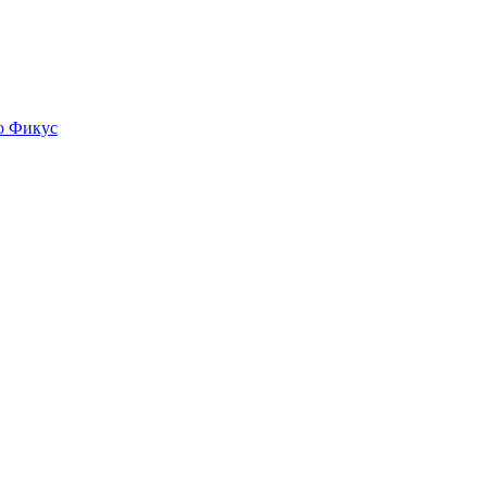
о
Фикус