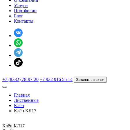
О компании
Услуги
Портфолио
Блог
Контакты
+7 (8332) 78-97-20
+7 922 916 55 14
Заказать звонок
Главная
Лиственные
Клён
Клён КЛ17
Клён КЛ17