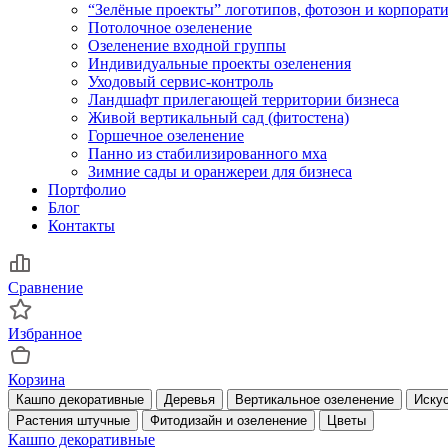
“Зелёные проекты” логотипов, фотозон и корпора
Потолочное озеленение
Озеленение входной группы
Индивидуальные проекты озеленения
Уходовый сервис-контроль
Ландшафт прилегающей территории бизнеса
Живой вертикальный сад (фитостена)
Горшечное озеленение
Панно из стабилизированного мха
Зимние сады и оранжереи для бизнеса
Портфолио
Блог
Контакты
Сравнение
Избранное
Корзина
Кашпо декоративные
Деревья
Вертикальное озеленение
Искус
Растения штучные
Фитодизайн и озеленение
Цветы
Кашпо декоративные