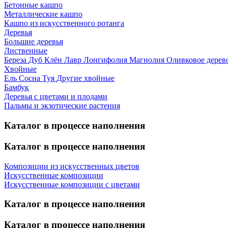
Бетонные кашпо
Металлические кашпо
Кашпо из искусственного ротанга
Деревья
Большие деревья
Лиственные
Береза
Дуб
Клён
Лавр
Лонгифолия
Магнолия
Оливковое дерев
Хвойные
Ель
Сосна
Туя
Другие хвойные
Бамбук
Деревья с цветами и плодами
Пальмы и экзотические растения
Каталог в процессе наполнения
Каталог в процессе наполнения
Композиции из искусственных цветов
Искусственные композиции
Искусственные композиции с цветами
Каталог в процессе наполнения
Каталог в процессе наполнения