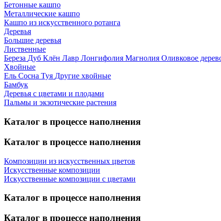
Бетонные кашпо
Металлические кашпо
Кашпо из искусственного ротанга
Деревья
Большие деревья
Лиственные
Береза
Дуб
Клён
Лавр
Лонгифолия
Магнолия
Оливковое дерев
Хвойные
Ель
Сосна
Туя
Другие хвойные
Бамбук
Деревья с цветами и плодами
Пальмы и экзотические растения
Каталог в процессе наполнения
Каталог в процессе наполнения
Композиции из искусственных цветов
Искусственные композиции
Искусственные композиции с цветами
Каталог в процессе наполнения
Каталог в процессе наполнения