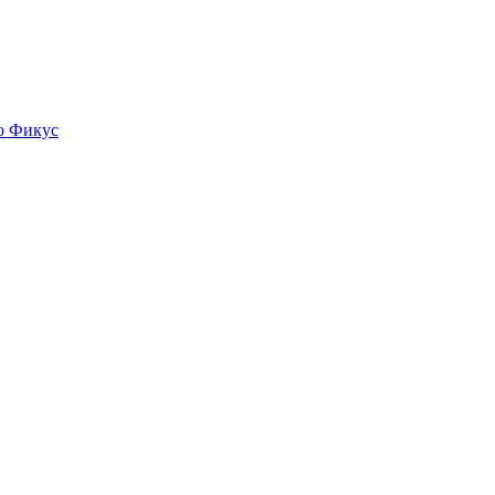
о
Фикус