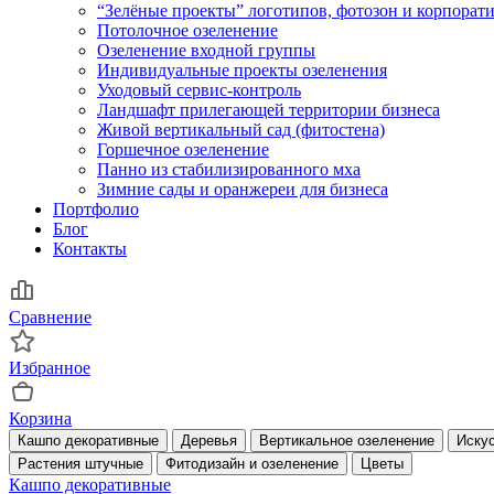
“Зелёные проекты” логотипов, фотозон и корпора
Потолочное озеленение
Озеленение входной группы
Индивидуальные проекты озеленения
Уходовый сервис-контроль
Ландшафт прилегающей территории бизнеса
Живой вертикальный сад (фитостена)
Горшечное озеленение
Панно из стабилизированного мха
Зимние сады и оранжереи для бизнеса
Портфолио
Блог
Контакты
Сравнение
Избранное
Корзина
Кашпо декоративные
Деревья
Вертикальное озеленение
Искус
Растения штучные
Фитодизайн и озеленение
Цветы
Кашпо декоративные