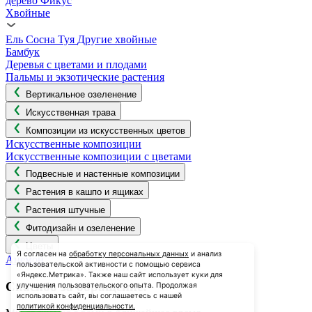
дерево
Фикус
Хвойные
Ель
Сосна
Туя
Другие хвойные
Бамбук
Деревья с цветами и плодами
Пальмы и экзотические растения
Вертикальное озеленение
Искусственная трава
Композиции из искусственных цветов
Искусственные композиции
Искусственные композиции с цветами
Подвесные и настенные композиции
Растения в кашпо и ящиках
Растения штучные
Фитодизайн и озеленение
Цветы
Я согласен на
обработку персональных данных
и анализ
Анемон
пользовательской активности с помощью сервиса
«Яндекс.Метрика». Также наш сайт использует куки для
Спасибо за обращение!
улучшения пользовательского опыта. Продолжая
использовать сайт, вы соглашаетесь с нашей
политикой конфиденциальности.