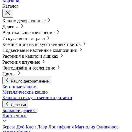
Корзина
Каталог
Кашпо декоративные
Деревья
Вертикальное озеленение
Искусственная трава
Композиции из искусственных цветов
Подвесные и настенные композиции
Растения в кашпо и ящиках
Растения штучные
Фитодизайн и озеленение
Цветы
Кашпо декоративные
Бетонные кашпо
Металлические кашпо
Кашпо из искусственного ротанга
Деревья
Большие деревья
Лиственные
Береза
Дуб
Клён
Лавр
Лонгифолия
Магнолия
Оливковое