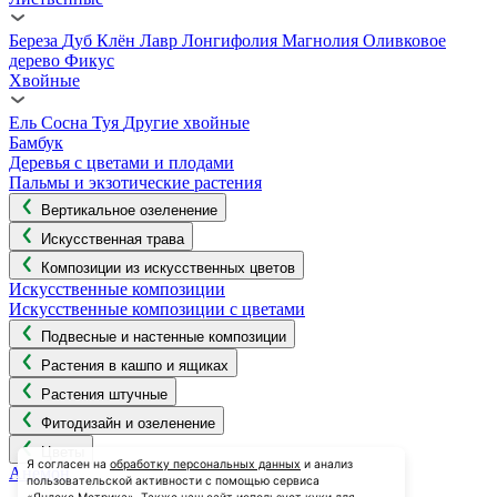
Береза
Дуб
Клён
Лавр
Лонгифолия
Магнолия
Оливковое
дерево
Фикус
Хвойные
Ель
Сосна
Туя
Другие хвойные
Бамбук
Деревья с цветами и плодами
Пальмы и экзотические растения
Вертикальное озеленение
Искусственная трава
Композиции из искусственных цветов
Искусственные композиции
Искусственные композиции с цветами
Подвесные и настенные композиции
Растения в кашпо и ящиках
Растения штучные
Фитодизайн и озеленение
Цветы
Я согласен на
обработку персональных данных
и анализ
Анемон
пользовательской активности с помощью сервиса