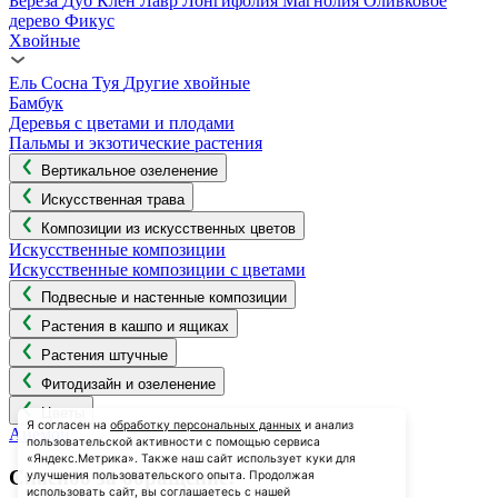
Береза
Дуб
Клён
Лавр
Лонгифолия
Магнолия
Оливковое
дерево
Фикус
Хвойные
Ель
Сосна
Туя
Другие хвойные
Бамбук
Деревья с цветами и плодами
Пальмы и экзотические растения
Вертикальное озеленение
Искусственная трава
Композиции из искусственных цветов
Искусственные композиции
Искусственные композиции с цветами
Подвесные и настенные композиции
Растения в кашпо и ящиках
Растения штучные
Фитодизайн и озеленение
Цветы
Я согласен на
обработку персональных данных
и анализ
Анемон
пользовательской активности с помощью сервиса
«Яндекс.Метрика». Также наш сайт использует куки для
Спасибо за обращение!
улучшения пользовательского опыта. Продолжая
использовать сайт, вы соглашаетесь с нашей