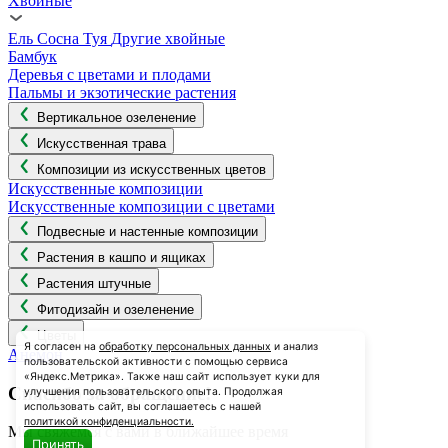
Хвойные
Ель
Сосна
Туя
Другие хвойные
Бамбук
Деревья с цветами и плодами
Пальмы и экзотические растения
Вертикальное озеленение
Искусственная трава
Композиции из искусственных цветов
Искусственные композиции
Искусственные композиции с цветами
Подвесные и настенные композиции
Растения в кашпо и ящиках
Растения штучные
Фитодизайн и озеленение
Цветы
Я согласен на
обработку персональных данных
и анализ
Анемон
пользовательской активности с помощью сервиса
«Яндекс.Метрика». Также наш сайт использует куки для
Спасибо за обращение!
улучшения пользовательского опыта. Продолжая
использовать сайт, вы соглашаетесь с нашей
политикой конфиденциальности.
Мы свяжемся с вами в ближайшее время
Принять