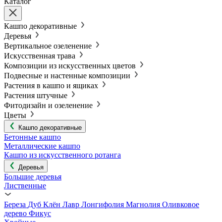
Каталог
Кашпо декоративные
Деревья
Вертикальное озеленение
Искусственная трава
Композиции из искусственных цветов
Подвесные и настенные композиции
Растения в кашпо и ящиках
Растения штучные
Фитодизайн и озеленение
Цветы
Кашпо декоративные
Бетонные кашпо
Металлические кашпо
Кашпо из искусственного ротанга
Деревья
Большие деревья
Лиственные
Береза
Дуб
Клён
Лавр
Лонгифолия
Магнолия
Оливковое
дерево
Фикус