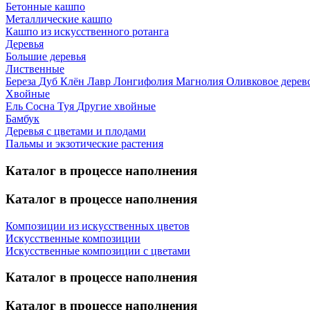
Бетонные кашпо
Металлические кашпо
Кашпо из искусственного ротанга
Деревья
Большие деревья
Лиственные
Береза
Дуб
Клён
Лавр
Лонгифолия
Магнолия
Оливковое дерев
Хвойные
Ель
Сосна
Туя
Другие хвойные
Бамбук
Деревья с цветами и плодами
Пальмы и экзотические растения
Каталог в процессе наполнения
Каталог в процессе наполнения
Композиции из искусственных цветов
Искусственные композиции
Искусственные композиции с цветами
Каталог в процессе наполнения
Каталог в процессе наполнения