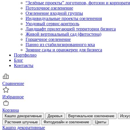
“Зелёные проекты” логотипов, фотозон и корпора
Потолочное озеленение
Озеленение входной группы
Индивидуальные проекты озеленения
Уходовый сервис-контроль
Ландшафт прилегающей территории бизнеса
Живой вертикальный сад (фитостена)
Горшечное озеленение
Панно из стабилизированного мха
Зимние сады и оранжереи для бизнеса
Портфолио
Блог
Контакты
Сравнение
Избранное
Корзина
Кашпо декоративные
Деревья
Вертикальное озеленение
Искус
Растения штучные
Фитодизайн и озеленение
Цветы
Кашпо декоративные