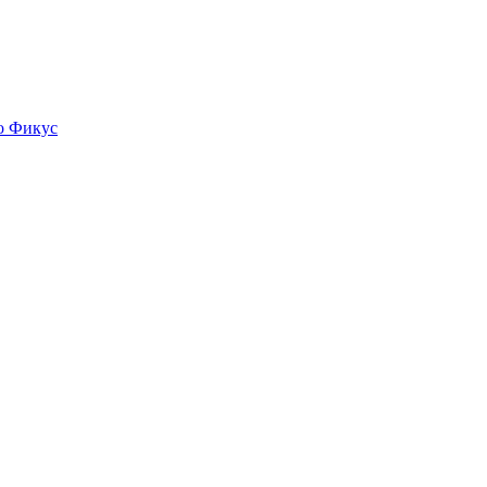
о
Фикус