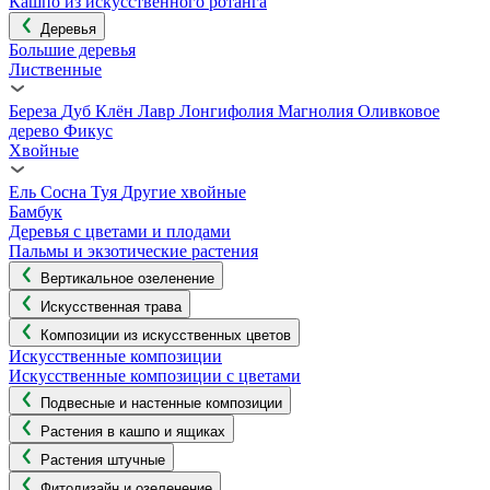
Кашпо из искусственного ротанга
Деревья
Большие деревья
Лиственные
Береза
Дуб
Клён
Лавр
Лонгифолия
Магнолия
Оливковое
дерево
Фикус
Хвойные
Ель
Сосна
Туя
Другие хвойные
Бамбук
Деревья с цветами и плодами
Пальмы и экзотические растения
Вертикальное озеленение
Искусственная трава
Композиции из искусственных цветов
Искусственные композиции
Искусственные композиции с цветами
Подвесные и настенные композиции
Растения в кашпо и ящиках
Растения штучные
Фитодизайн и озеленение