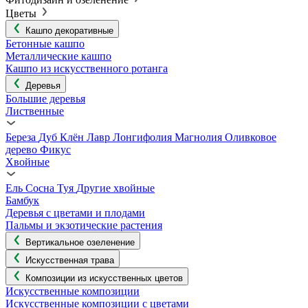
Цветы
Кашпо декоративные
Бетонные кашпо
Металлические кашпо
Кашпо из искусственного ротанга
Деревья
Большие деревья
Лиственные
Береза
Дуб
Клён
Лавр
Лонгифолия
Магнолия
Оливковое
дерево
Фикус
Хвойные
Ель
Сосна
Туя
Другие хвойные
Бамбук
Деревья с цветами и плодами
Пальмы и экзотические растения
Вертикальное озеленение
Искусственная трава
Композиции из искусственных цветов
Искусственные композиции
Искусственные композиции с цветами