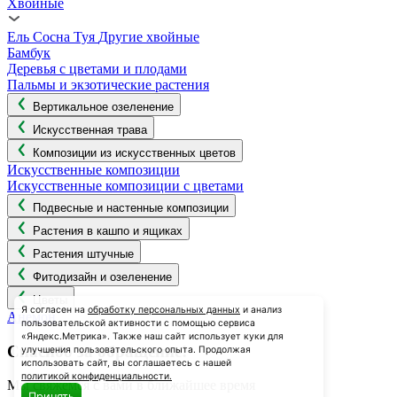
Хвойные
Ель
Сосна
Туя
Другие хвойные
Бамбук
Деревья с цветами и плодами
Пальмы и экзотические растения
Вертикальное озеленение
Искусственная трава
Композиции из искусственных цветов
Искусственные композиции
Искусственные композиции с цветами
Подвесные и настенные композиции
Растения в кашпо и ящиках
Растения штучные
Фитодизайн и озеленение
Цветы
Я согласен на
обработку персональных данных
и анализ
Анемон
пользовательской активности с помощью сервиса
«Яндекс.Метрика». Также наш сайт использует куки для
Спасибо за обращение!
улучшения пользовательского опыта. Продолжая
использовать сайт, вы соглашаетесь с нашей
политикой конфиденциальности.
Мы свяжемся с вами в ближайшее время
Принять