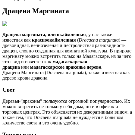
Драцена Маргината
Драцена маргината, или окаймленная
, у нас также
известная как
красноокаймленная
(
Dracaena marginata
) —
древовидная, вечнозеленая и пестролистная разновидность
драцен, словно созданная для комнатной культуры. В природе
маргинату можно встретить только на Мадагаскаре, из-за чего
этот вид и известен как
мадагаскарская
драцена
или
мадагаскарское драконье дерево
.
Драцена Маргината (Dracaena marginata), также известная как
дерево крови дракона.
Свет
Деревья-“драконы” пользуются огромной популярностью. Их
можно встретить не только у себя дома, но и в офисах и
торговых центрах. Это объясняется их декоративным видом, а
также тем, что Dracaena marginata не нуждается в большом
количестве света и это очень удобно.
Температура