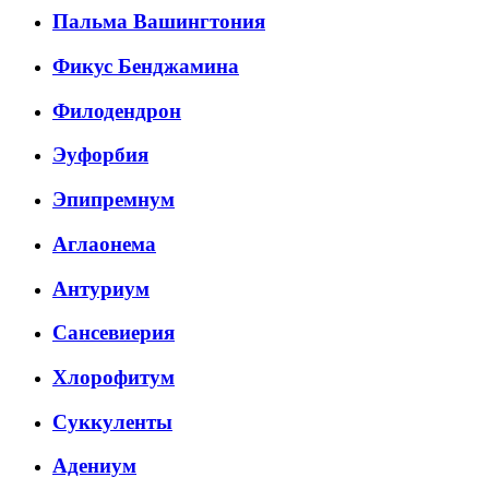
Пальма Вашингтония
Фикус Бенджамина
Филодендрон
Эуфорбия
Эпипремнум
Аглаонема
Антуриум
Сансевиерия
Хлорофитум
Суккуленты
Адениум