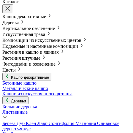
Каталог
Кашпо декоративные
Деревья
Вертикальное озеленение
Искусственная трава
Композиции из искусственных цветов
Подвесные и настенные композиции
Растения в кашпо и ящиках
Растения штучные
Фитодизайн и озеленение
Цветы
Кашпо декоративные
Бетонные кашпо
Металлические кашпо
Кашпо из искусственного ротанга
Деревья
Большие деревья
Лиственные
Береза
Дуб
Клён
Лавр
Лонгифолия
Магнолия
Оливковое
дерево
Фикус