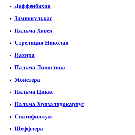
Диффенбахия
Замиокулькас
Пальма Ховея
Стрелиция Николая
Пахира
Пальма Ливистона
Монстера
Пальма Цикас
Пальма Хризалидокарпус
Спатифиллум
Шеффлера