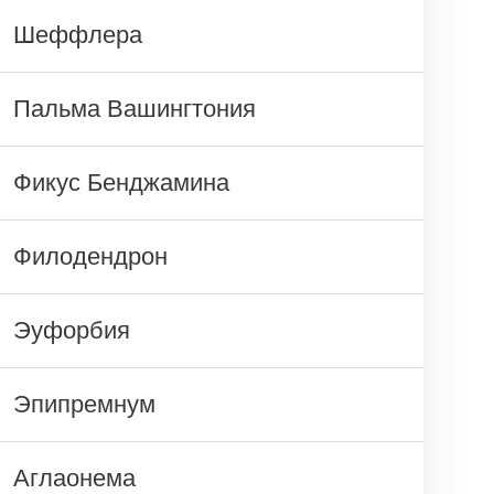
Шеффлера
Пальма Вашингтония
Фикус Бенджамина
Филодендрон
Эуфорбия
Эпипремнум
Аглаонема