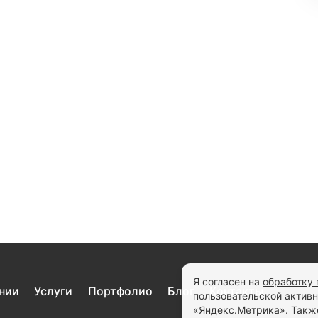
Я согласен на
обработку
нии
Услуги
Портфолио
Блог
Контакты
пользовательской актив
«Яндекс.Метрика». Также