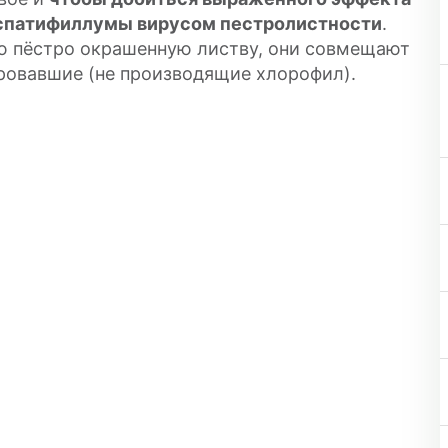
спатифиллумы вирусом пестролистности
.
ю пёстро окрашенную листву, они совмещают
ировавшие (не производящие хлорофил).