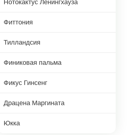
Нотокактус Ленингхауза
Фиттония
Тилландсия
Финиковая пальма
Фикус Гинсенг
Драцена Маргината
Юкка