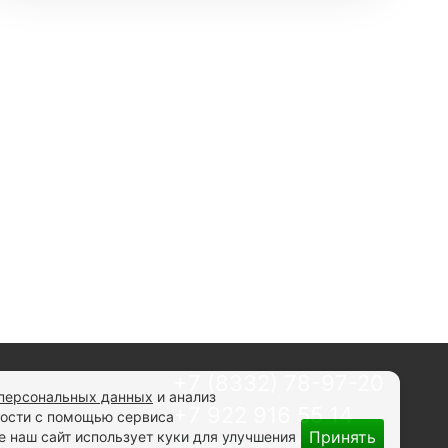
+7 (8332) 78-97-20
 персональных данных
и анализ
+7 922 916 55 14
ности с помощью сервиса
Принять
 наш сайт использует куки для улучшения
Заказать звонок